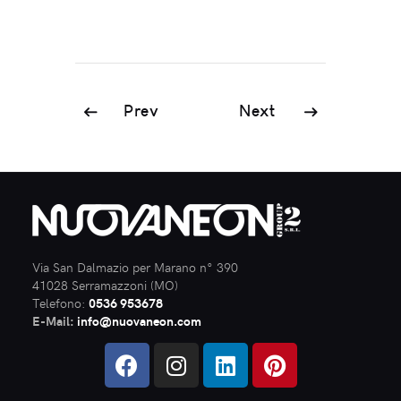
Prev
Next
Via San Dalmazio per Marano n° 390
41028 Serramazzoni (MO)
Telefono:
0536 953678
E-Mail:
info@nuovaneon.com