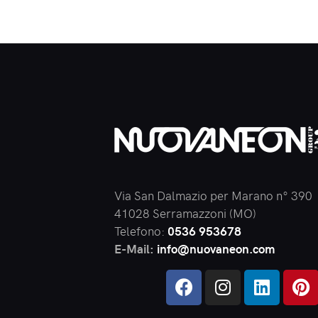
Via San Dalmazio per Marano n° 390
41028 Serramazzoni (MO)
Telefono:
0536 953678
E-Mail:
info@nuovaneon.com